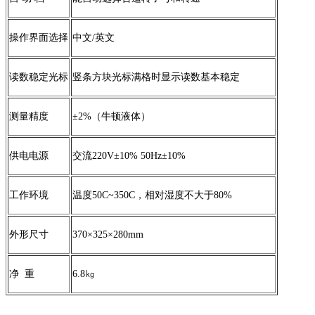
操作界面选择
中文/英文
读数稳定光标
竖条方块光标满格时显示读数基本稳定
测量精度
±2%（牛顿液体）
供电电源
交流220V±10% 50Hz±10%
工作环境
温度50C~350C，相对湿度不大于80%
外形尺寸
370×325×280mm
净 重
6.8㎏