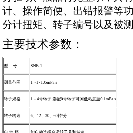
计、操作简便、出错报警等
分计扭矩、转子编号以及被
主要技术参数：
型 号
SNB-1
测量范围
1 ~1×105mPa.s
转子规格
1－4号转子 选配0号转子可测低粘度至0.1mPa.s
转子转速
6、12、30、60转/分
自 动 档
能自动选择合适转子号和转速