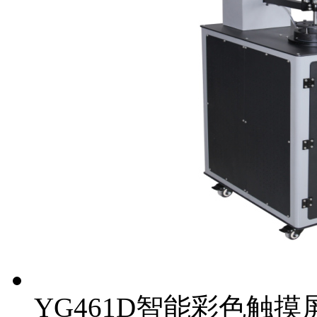
YG461D智能彩色触摸