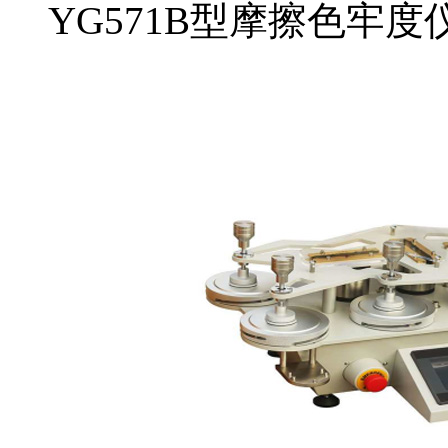
YG571B型摩擦色牢度