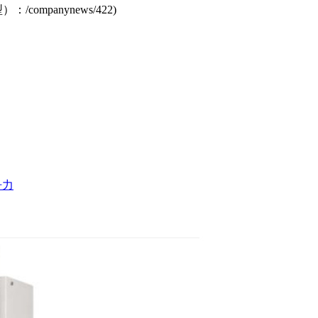
型）：
/companynews/422
)
争力