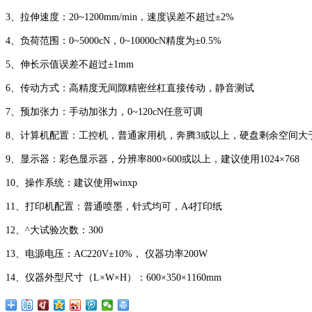
3、拉伸速度：20~1200mm/min，速度误差不超过±2%
4、负荷范围：0~5000cN，0~10000cN精度为±0.5%
5、伸长示值误差不超过±1mm
6、传动方式：高精度无间隙精密丝杠直接传动，静音测试
7、预加张力：手动加张力，0~120cN任意可调
8、计算机配置：工控机，普通家用机，奔腾3或以上，硬盘剩余空间大于5
9、显示器：彩色显示器，分辨率800×600或以上，建议使用1024×768
10、操作系统：建议使用winxp
11、打印机配置：普通喷墨，针式均可，A4打印纸
12、^大试验次数：300
13、电源电压：AC220V±10%， 仪器功率200W
14、仪器外型尺寸（L×W×H）：600×350×1160mm