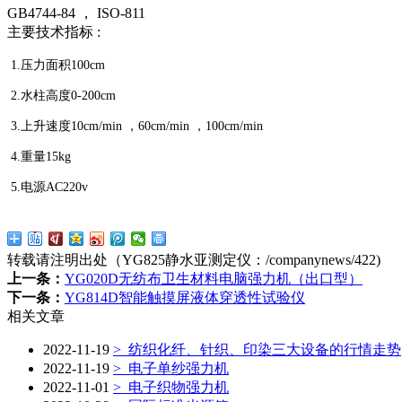
GB4744-84 ， ISO-811
主要技术指标
:
1.
压力面积100cm
2.水柱高度0-200cm
3.上升速度10cm/min ，60cm/min ，100cm/min
4.重量15kg
5.电源AC220v
转载请注明出处（YG825静水亚测定仪：
/companynews/422
)
上一条：
YG020D无纺布卫生材料电脑强力机（出口型）
下一条：
YG814D智能触摸屏液体穿透性试验仪
相关文章
2022-11-19
> 纺织化纤、针织、印染三大设备的行情走势
2022-11-19
> 电子单纱强力机
2022-11-01
> 电子织物强力机