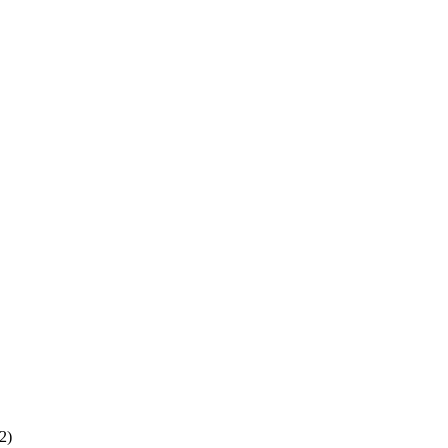
m）
）
2
)