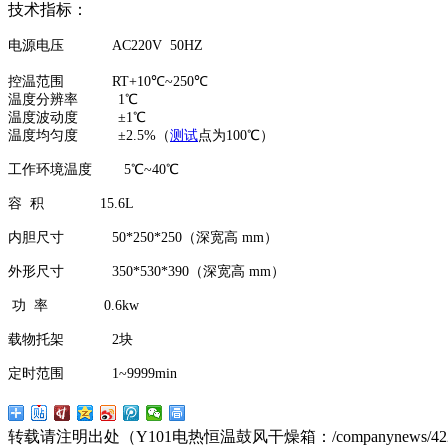
技术指标：
电源电压 AC220V 50HZ
控温范围 RT+10℃~250℃
温度分辨率 1℃
温度波动度 ±1℃
温度均匀度 ±2.5%（
测试
点为100℃）
工作环境温度 5℃~40℃
容 积 15.6L
内胆尺寸 50*250*250（深宽高 m
外形尺寸 350*530*390（深宽高 mm
功 率 0.6kw
载物托架 2块
定时范围 1~9999min
转载请注明出处（Y101电热恒温鼓风干燥箱：
/companynews/42