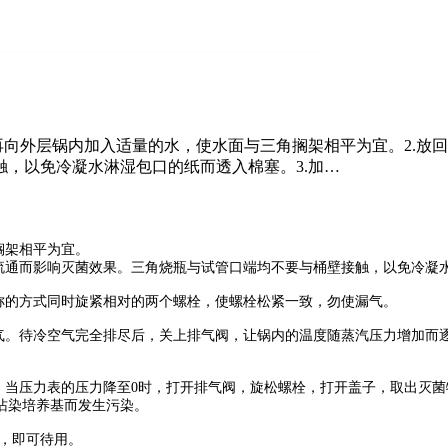
再向外层锅内加入适量的水，使水面与三角搁架相平为宜。2.放
，以免冷凝水淋湿包口的纸而透入棉塞。3.加…
搁架相平为宜。
汽流通而影响灭菌效果。三角烧瓶与试管口端均不要与桶壁接触，以免冷凝
称的方式同时旋紧相对的两个螺栓，使螺栓松紧一致，勿使漏气。
空气。待冷空气完全排尽后，关上排气阀，让锅内的温度随蒸汽压力增加而
，当压力表的压力降至0时，打开排气阀，旋松螺栓，打开盖子，取出灭
沾染培养基而发生污染。
长，即可待用。